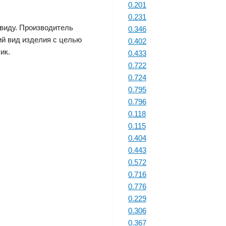
0.201
0.231
виду. Производитель
0.346
ий вид изделия с целью
0.402
ик.
0.433
0.722
0.724
0.795
0.796
0.118
0.115
0.404
0.443
0.572
0.716
0.776
0.229
0.306
0.367