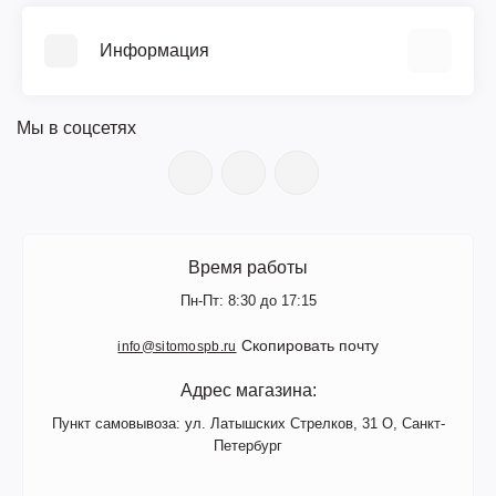
Прайс-лист
Информация
Библиотека ГОСТ
Возврат
О компании
Гарантия
Мы в соцсетях
Документы
Поверка
Новости
Сервис и ремонт
Вакансии
Доставка
Цветной каталог (PDF)
Оплата
Поступление товара
Время работы
Контакты
Производители
Пн-Пт: 8:30 до 17:15
Личный кабинет
Сертификаты
Скопировать почту
info@sitomospb.ru
Адрес магазина:
Пункт самовывоза: ул. Латышских Стрелков, 31 О, Санкт-
Петербург