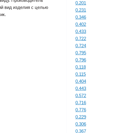
виду. Производитель
0.201
ий вид изделия с целью
0.231
ик.
0.346
0.402
0.433
0.722
0.724
0.795
0.796
0.118
0.115
0.404
0.443
0.572
0.716
0.776
0.229
0.306
0.367